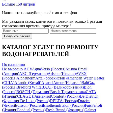
Больше 150 литров
Напишите пожалуйста, своё имя и телефон
Мы уважаем своих клиентов и позвоним только 1 раз для
согласования времени приезда мастера!
Получить расчёт
КАТАЛОГ УСЛУГ ПО РЕМОНТУ
ВОДОНАГРЕВАТЕЛЕЙ
По названию
Не выбрано
ACV
AquaVerso (Россия)
Austria Email
(Австрия)
AEG (Германия)
Ariston (Италия)
AVEX
(Россия)
Alphatherm
Artel (Узбекистан)
American Water Heater
(США)
Atlantic (Китай)
Aparici
Atmor (Израиль)
BaltGaz
(Россия)
Bradford White
BAXI (Великобритания)
Bion
(Россия)
BOSCH (Германия)
Bosch Термотехника
CATA
(Италия)
CLAGE (Германия)
Comfort (Россия)
De Dietrich
(Франция)
De Luxe (Россия)
DELTA (Россия)
Drazice
(Чехия)
Edisson (Россия)
Elsotherm
Etalon (Россия)
Fais
Ferroli
(Италия)
Fondital (Россия)
Fresh Brand (Франция)
Galmet