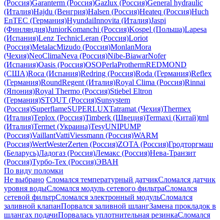
(Россия)
Garanterm (Россия)
Gazlux (Россия)
General hydraulic
(Италия)
Hajdu (Венгрия)
Halsen (Россия)
Heateq (Россия)
Huch
EnTEC (Германия)
Hyundai
Innovita (Италия)
Jaspi
(Финляндия)
Junior
Komanchi (Россия)
Kospel (Польша)
Lapesa
(Испания)
Lenz Technic
Leran (Россия)
Loriot
(Россия)
Metalac
Mizudo (Россия)
Monlan
Mora
(Чехия)
NeoClima
Neva (Россия)
Nibe-Biawar
Nofer
(Испания)
Oasis (Россия)
OSO
Perla
Protherm
REDMOND
(США)
Roca (Испания)
Redring (Россия)
Roda (Германия)
Reflex
(Германия)
Round
Regent (Италия)
Royal Clima (Россия)
Rinnai
(Япония)
Royal Thermo (Россия)
Stiebel Eltron
(Германия)
STOUT (Россия)
Sunsystem
(Россия)
Superflame
SUPERLUX
Tatramat (Чехия)
Thermex
(Италия)
Teplox (Россия)
Timberk (Швеция)
Termaxi (Китай)
tml
(Италия)
Termet (Украина)
Tesy
UNIPUMP
(Россия)
Vaillant
Vatti
Viessmann (Россия)
WARM
(Россия)
Wert
Wester
Zerten (Россия)
ZOTA (Россия)
Гродторгмаш
(Беларусь)
Ладогаз (Россия)
Лемакс (Россия)
Нева-Транзит
(Россия)
Турбо-Тех (Россия)
ЭВАН
По виду поломки
Не выбрано
Сломался температурный датчик
Сломался датчик
уровня воды
Сломался модуль сетевого фильтра
Сломался
сетевой фильтр
Сломался электронный модуль
Сломался
заливной клапан
Порвался заливной шланг
Замена прокладок в
шлангах подачи
Порвалась уплотнительная резинка
Сломался