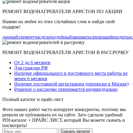
РЕМОНТ ВОДОНАГРЕВАТЕЛЯ АРИСТОН ПО АКЦИИ
Нажми на любое из этих случайных слов и найди свой
подарок!
данный
элемент
час
делать
удобный
заниматься
хороший
входить
ос
РЕМОНТ ВОДОНАГРЕВАТЕЛЯ АРИСТОН В РАССРОЧКУ
От 2 до 6 месяцев
Для граждан РФ
Наличие официального и постоянного места работы не
менее 6 месяцев
Наличие постоянной регистрации (прописки в Москве)
Решение о рассрочке принимается индивидуально
Полный каталог и прайс-лист
Фото наших работ часто копируют конкуренты, поэтому мы
решили не публиковать их на сайте. Зато сделали удобный
PDf-каталог + ПРАЙС ЛИСТ, который Вы можете скачать и
посмотреть!
Скачать каталог