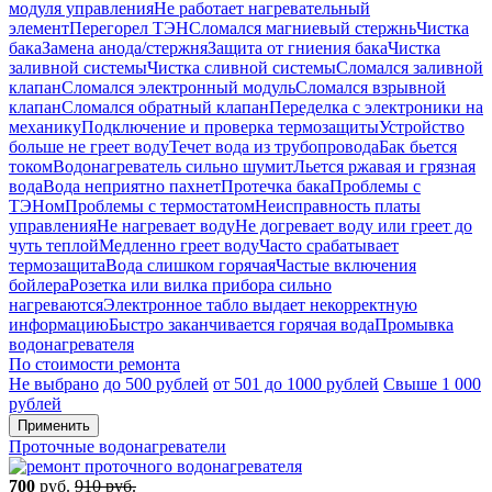
модуля управления
Не работает нагревательный
элемент
Перегорел ТЭН
Сломался магниевый стержнь
Чистка
бака
Замена анода/стержня
Защита от гниения бака
Чистка
заливной системы
Чистка сливной системы
Сломался заливной
клапан
Сломался электронный модуль
Сломался взрывной
клапан
Сломался обратный клапан
Переделка с электроники на
механику
Подключение и проверка термозащиты
Устройство
больше не греет воду
Течет вода из трубопровода
Бак бьется
током
Водонагреватель сильно шумит
Льется ржавая и грязная
вода
Вода неприятно пахнет
Протечка бака
Проблемы с
ТЭНом
Проблемы с термостатом
Неисправность платы
управления
Не нагревает воду
Не догревает воду или греет до
чуть теплой
Медленно греет воду
Часто срабатывает
термозащита
Вода слишком горячая
Частые включения
бойлера
Розетка или вилка прибора сильно
нагреваются
Электронное табло выдает некорректную
информацию
Быстро заканчивается горячая вода
Промывка
водонагревателя
По стоимости ремонта
Не выбрано
до 500 рублей
от 501 до 1000 рублей
Свыше 1 000
рублей
Применить
Проточные водонагреватели
700
руб.
910 руб.