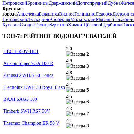
Петровский
Бронницы
Дзержинский
Долгопрудный
Дубна
Желез
Крупные
города
Апрелевка
Балашиха
Видное
Голицыно
Дедовск
Дзержинс
Петровский
Лыткарино
Люберцы
Московский
Мытищи
Нахабин
Купавна
Сходня
Троицк
Фрязино
Химки
Щёлково
Щербинка
Элек
ТОП-7: РЕЙТИНГ ВОДОНАГРЕВАТЕЛЕЙ
5.0
HEC ES50V-HE1
4.9
Ariston Super SGA 100 R
4.8
Zanussi ZWH/S 50 Lorica
4.7
Electrolux EWH 30 Royal Flash
4.5
BAXI SAG3 100
4.3
Timberk SWH RS7 50V
4.1
Thermex Champion ER 50 V